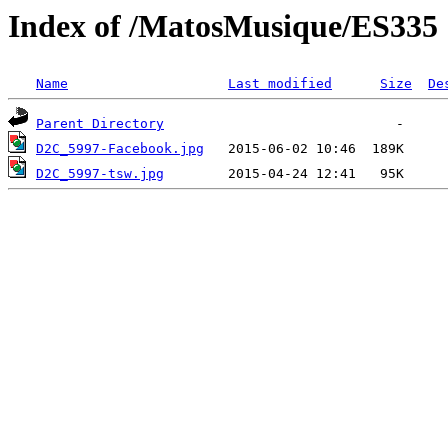
Index of /MatosMusique/ES335
Name
Last modified
Size
De
Parent Directory
D2C_5997-Facebook.jpg
D2C_5997-tsw.jpg